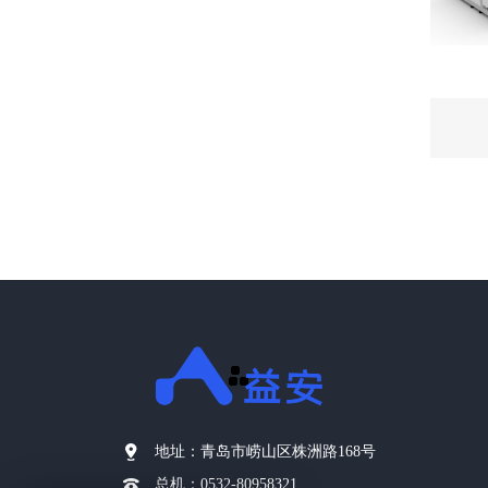
地址：
青岛市崂山区株洲路168号
总机：
0532-80958321